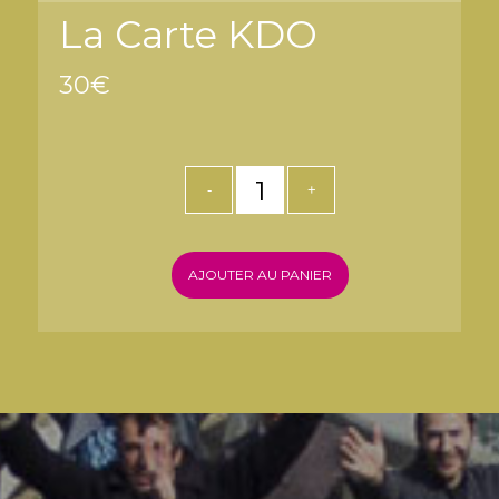
La Carte KDO
30
€
AJOUTER AU PANIER