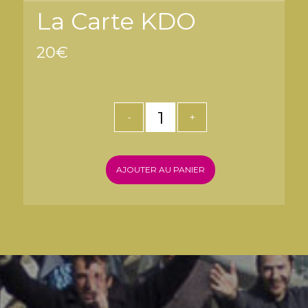
La Carte KDO
20
€
AJOUTER AU PANIER