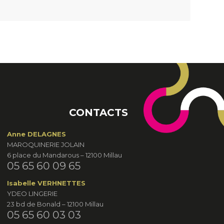
CONTACTS
Anne DELAGNES
MAROQUINERIE JOLAIN
6 place du Mandarous – 12100 Millau
05 65 60 09 65
Isabelle VERHNETTES
YDEO LINGERIE
23 bd de Bonald – 12100 Millau
05 65 60 03 03